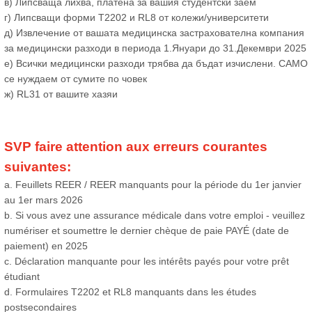
в) Липсваща лихва, платена за вашия студентски заем
г) Липсващи форми T2202 и RL8 от колежи/университети
д) Извлечение от вашата медицинска застрахователна компания
за медицински разходи в периода 1.Януари до 31.Декември 2025
е) Всички медицински разходи трябва да бъдат изчислени. САМО
се нуждаем от сумите по човек
ж) RL31 от вашите хазяи
SVP faire attention aux erreurs courantes
suivantes:
a. Feuillets REER / REER manquants pour la période du 1er janvier
au 1er mars 2026
b. Si vous avez une assurance médicale dans votre emploi - veuillez
numériser et soumettre le dernier chèque de paie PAYÉ (date de
paiement) en 2025
c. Déclaration manquante pour les intérêts payés pour votre prêt
étudiant
d. Formulaires T2202 et RL8 manquants dans les études
postsecondaires