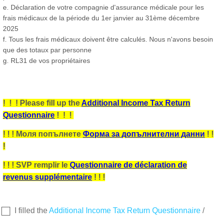
e. Déclaration de votre compagnie d'assurance médicale pour les
frais médicaux de la période du 1er janvier au 31ème décembre
2025
f. Tous les frais médicaux doivent être calculés. Nous n'avons besoin
que des totaux par personne
g. RL31 de vos propriétaires
! ! ! Please fill up the
Additional Income Tax Return
Questionnaire
! ! !
! ! ! Моля попълнете
Форма за допълнителни данни
! !
!
! ! ! SVP remplir le
Questionnaire de déclaration de
revenus supplémentaire
! ! !