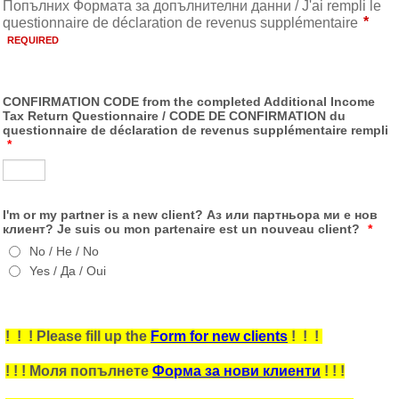
CONFIRMATION CODE from the completed Additional Income
Tax Return Questionnaire / CODE DE CONFIRMATION du
questionnaire de déclaration de revenus supplémentaire rempli
*
I'm or my partner is a new client? Аз или партньора ми е нов
клиент? Je suis ou mon partenaire est un nouveau client?
*
No / Не / No
Yes / Да / Oui
! ! ! Please fill up the
Form for new clients
! ! !
! ! ! Моля попълнете
Форма за нови клиенти
! ! !