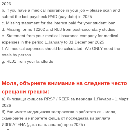
2026
b. If you have a medical insurance in your job – please scan and
submit the last paycheck PAID (pay date) in 2025
c. Missing statement for the interest paid for your student loan
d. Missing forms T2202 and RL8 from post-secondary studies
e. Statement from your medical insurance company for medical
expenses in the period 1.January to 31.December 2025
f. All medical expenses should be calculated. We ONLY need the
totals by person
g. RL31 from your landlords
Моля, обърнете внимание на следните често
срещани грешки:
а) Липсващи фишове RRSP / REER за периода 1.Януари - 1.Март
2026
б) Ако имате медицинска застраховка в работата си - моля,
сканирайте и изпратете фиша от последната ви заплата
ИЗПЛАТЕНА (дата на плащане) през 2025 г.