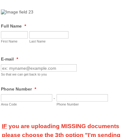
Full Name
*
First Name
Last Name
E-mail
*
So that we can get back to you
Phone Number
*
-
Area Code
Phone Number
IF
you are uploading MISSING documents
please choose the 3th option "
I'm sending