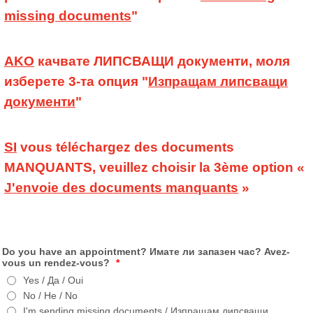
missing documents
"
AKO
качвате ЛИПСВАЩИ документи, моля
изберете 3-та опция "
Изпращам липсващи
документи
"
SI
vous téléchargez des documents
MANQUANTS, veuillez choisir la 3ème option «
J'envoie des documents manquants
»
Do you have an appointment? Имате ли запазен час? Avez-
vous un rendez-vous?
*
Yes / Да / Oui
No / Не / No
I'm sending missing documents / Изпращам липсващи